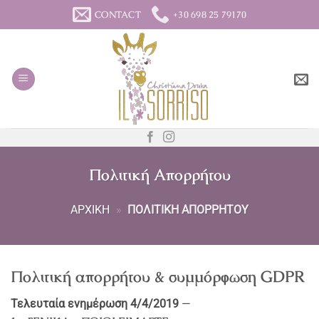
Μετάβαση
CONTACT
+30 698 25 79170
στο
περιεχόμενο
Πολιτική Απορρήτου
ΑΡΧΙΚΉ
»
ΠΟΛΙΤΙΚΉ ΑΠΟΡΡΉΤΟΥ
Πολιτική απορρήτου & συμμόρφωση GDPR
Τελευταία ενημέρωση 4/4/2019
—