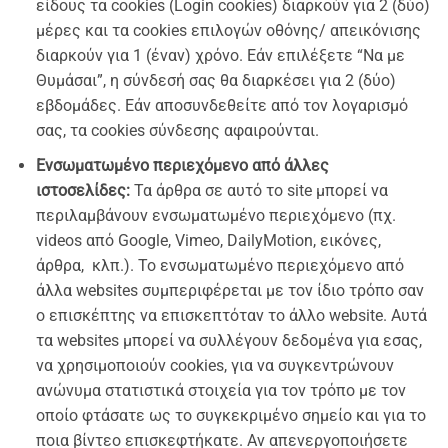
είδους τα cookies (Login cookies) διαρκούν για 2 (δύο)
μέρες και τα cookies επιλογών οθόνης/ απεικόνισης
διαρκούν για 1 (έναν) χρόνο. Εάν επιλέξετε “Να με
Θυμάσαι”, η σύνδεσή σας θα διαρκέσει για 2 (δύο)
εβδομάδες. Εάν αποσυνδεθείτε από τον λογαρισμό
σας, τα cookies σύνδεσης αφαιρούνται.
Ενσωματωμένο περιεχόμενο από άλλες
ιστοσελίδες:
Τα άρθρα σε αυτό το site μπορεί να
περιλαμβάνουν ενσωματωμένο περιεχόμενο (πχ.
videos από Google, Vimeo, DailyMotion, εικόνες,
άρθρα, κλπ.). Το ενσωματωμένο περιεχόμενο από
άλλα websites συμπεριφέρεται με τον ίδιο τρόπο σαν
ο επισκέπτης να επισκεπτόταν το άλλο website. Αυτά
τα websites μπορεί να συλλέγουν δεδομένα για εσας,
να χρησιμοποιούν cookies, για να συγκεντρώνουν
ανώνυμα στατιστικά στοιχεία για τον τρόπο με τον
οποίο φτάσατε ως το συγκεκριμένο σημείο και για το
ποια βίντεο επισκεφτήκατε. Αν απενεργοποιήσετε