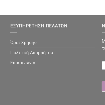
ΕΞΥΠΗΡΈΤΗΣΗ ΠΕΛΑΤΏΝ
N
Μ
Όροι Χρήσης
τ
Πολιτική Απορρήτου
ν
N
Επικοινωνία