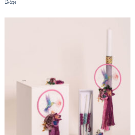
Ελάφι