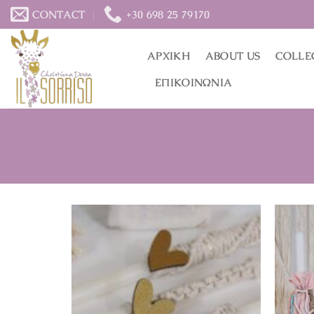
Μετάβαση
CONTACT
+30 698 25 79170
στο
περιεχόμενο
ΑΡΧΙΚΉ
ABOUT US
COLLE
ΕΠΙΚΟΙΝΩΝΊΑ