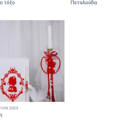
ο τόξο
Πεταλούδα
ION 2023
η