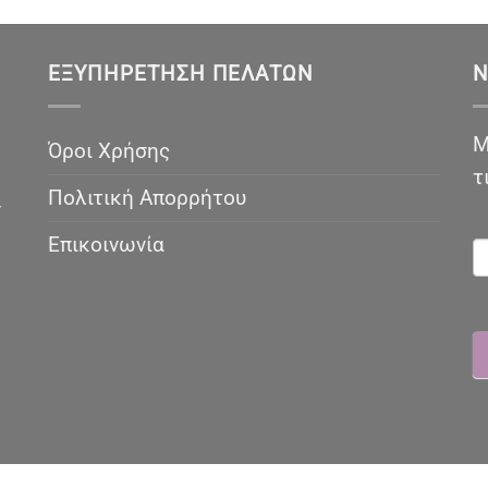
ΕΞΥΠΗΡΈΤΗΣΗ ΠΕΛΑΤΏΝ
N
Μ
Όροι Χρήσης
τ
Πολιτική Απορρήτου
ν
N
Επικοινωνία