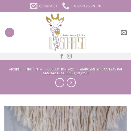
Μετάβαση
CONTACT
+30 698 25 79170
στο
περιεχόμενο
ΑΡΧΙΚΉ
»
ΠΡΟΪΌΝΤΑ
»
COLLECTION 2023
»
ΔΙΑΚΌΣΜΗΣΗ ΒΑΛΊΤΣΑΣ ΚΑΙ
ΛΑΜΠΆΔΑΣ SORRISO_23_0270