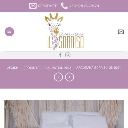
Μετάβαση
CONTACT
+30 698 25 79170
στο
περιεχόμενο
ΑΡΧΙΚΉ
»
ΠΡΟΪΌΝΤΑ
»
COLLECTION 2023
»
ΛΑΔΌΠΑΝΑ SORRISO_23_0291