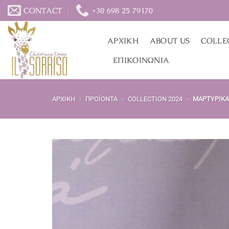
Μετάβαση
CONTACT
+30 698 25 79170
στο
περιεχόμενο
ΑΡΧΙΚΉ
ABOUT US
COLLE
ΕΠΙΚΟΙΝΩΝΊΑ
ΑΡΧΙΚΉ
»
ΠΡΟΪΌΝΤΑ
»
COLLECTION 2024
»
ΜΑΡΤΥΡΙΚΆ