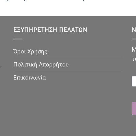
ΕΞΥΠΗΡΈΤΗΣΗ ΠΕΛΑΤΏΝ
N
Μ
Όροι Χρήσης
τ
Πολιτική Απορρήτου
ν
N
Επικοινωνία