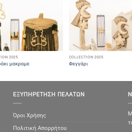
ION 2025
COLLECTION 2025
άκι μακραμε
Φεγγάρι
ΕΞΥΠΗΡΈΤΗΣΗ ΠΕΛΑΤΏΝ
N
Μ
Όροι Χρήσης
τ
Πολιτική Απορρήτου
ν