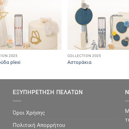
ION 2025
COLLECTION 2025
ύδα plexi
Αστεράκια
ΕΞΥΠΗΡΈΤΗΣΗ ΠΕΛΑΤΏΝ
N
Μ
Όροι Χρήσης
τ
Πολιτική Απορρήτου
ν