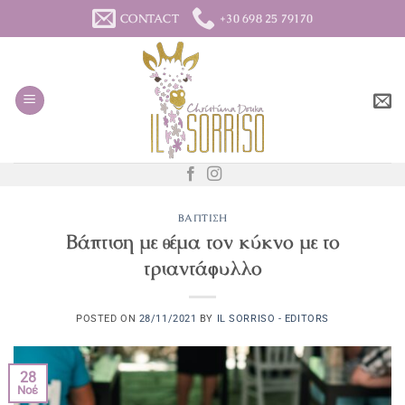
Μετάβαση
CONTACT
+30 698 25 79170
στο
περιεχόμενο
ΒΆΠΤΙΣΗ
Βάπτιση με θέμα τον κύκνο με το
τριαντάφυλλο
POSTED ON
28/11/2021
BY
IL SORRISO - EDITORS
28
Νοέ