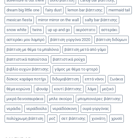
adventure is out there
boho βάπτιση
candy bar βάπτισης
dream big little one
fairy dust
lemon bar βάπτισης
mermaid tail
mexican fiesta
mirror mirror on the wall
salty bar βάπτισης
snow white
twins
up up and go
αερόστατο
αστεράκι
αστεράκι μου λαμπρό
βάπτιση γοργόνα 2020
βάπτιση διδύμων
βάπτιση με θέμα τα μπαλόνια
βάπτιση μετά από γάμο
βαπτιστικά παπούτσια
βαπτιστικά ρούχα
βιβλίο ευχών βάπτισης
γάμος με θέμα το φτερό
δίσκος καράφα ποτήρι
διδυμοβάπτιση
επτά νάνοι
ζωάκια
θέμα κορώνα
ιβουάρ
κουτί βάπτισης
λάμα
μεξικό
μικρά δεινοσαυράκια
μπλε σκούρο
μπομπονιέρες βάπτισης
νεράιδα
νεραϊδούλα
νεραϊδόσκονη
ουρά γοργόνας
πολύχρωμη βάπτιση
ροζ
σετ βάπτισης
χιονάτη
χρυσό