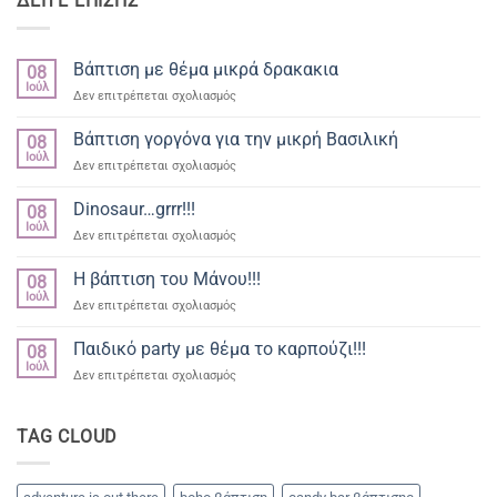
ΔΕΙΤΕ ΕΠΙΣΗΣ
Βάπτιση με θέμα μικρά δρακακια
08
Ιούλ
στο
Δεν επιτρέπεται σχολιασμός
Βάπτιση
με
Βάπτιση γοργόνα για την μικρή Βασιλική
08
θέμα
Ιούλ
στο
Δεν επιτρέπεται σχολιασμός
μικρά
Βάπτιση
δρακακια
γοργόνα
Dinosaur…grrr!!!
08
για
Ιούλ
στο
Δεν επιτρέπεται σχολιασμός
την
Dinosaur…
μικρή
grrr!!!
Η βάπτιση του Μάνου!!!
Βασιλική
08
Ιούλ
στο
Δεν επιτρέπεται σχολιασμός
Η
βάπτιση
Παιδικό party με θέμα το καρπούζι!!!
08
του
Ιούλ
στο
Δεν επιτρέπεται σχολιασμός
Μάνου!!!
Παιδικό
party
με
TAG CLOUD
θέμα
το
καρπούζι!!!