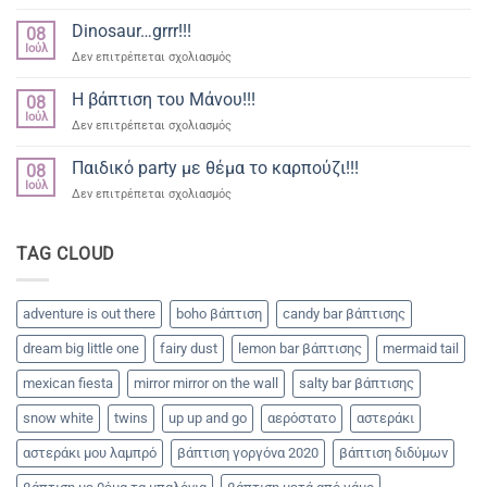
Βάπτιση
δρακακια
γοργόνα
Dinosaur…grrr!!!
08
για
Ιούλ
στο
Δεν επιτρέπεται σχολιασμός
την
Dinosaur…
μικρή
grrr!!!
Η βάπτιση του Μάνου!!!
Βασιλική
08
Ιούλ
στο
Δεν επιτρέπεται σχολιασμός
Η
βάπτιση
Παιδικό party με θέμα το καρπούζι!!!
08
του
Ιούλ
στο
Δεν επιτρέπεται σχολιασμός
Μάνου!!!
Παιδικό
party
με
TAG CLOUD
θέμα
το
καρπούζι!!!
adventure is out there
boho βάπτιση
candy bar βάπτισης
dream big little one
fairy dust
lemon bar βάπτισης
mermaid tail
mexican fiesta
mirror mirror on the wall
salty bar βάπτισης
snow white
twins
up up and go
αερόστατο
αστεράκι
αστεράκι μου λαμπρό
βάπτιση γοργόνα 2020
βάπτιση διδύμων