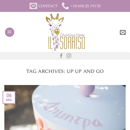
Μετάβαση
CONTACT
+30 698 25 79170
στο
περιεχόμενο
TAG ARCHIVES:
UP UP AND GO
06
Μάι