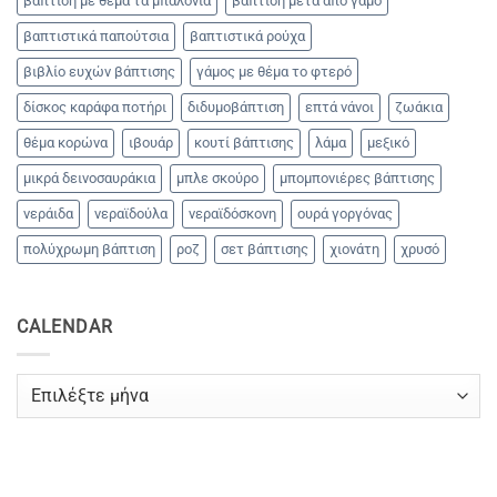
βάπτιση με θέμα τα μπαλόνια
βάπτιση μετά από γάμο
βαπτιστικά παπούτσια
βαπτιστικά ρούχα
βιβλίο ευχών βάπτισης
γάμος με θέμα το φτερό
δίσκος καράφα ποτήρι
διδυμοβάπτιση
επτά νάνοι
ζωάκια
θέμα κορώνα
ιβουάρ
κουτί βάπτισης
λάμα
μεξικό
μικρά δεινοσαυράκια
μπλε σκούρο
μπομπονιέρες βάπτισης
νεράιδα
νεραϊδούλα
νεραϊδόσκονη
ουρά γοργόνας
πολύχρωμη βάπτιση
ροζ
σετ βάπτισης
χιονάτη
χρυσό
CALENDAR
CALENDAR