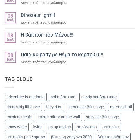
Ιούλ
στο
Δεν επιτρέπεται σχολιασμός
μικρά
Βάπτιση
δρακακια
γοργόνα
Dinosaur…grrr!!!
08
για
Ιούλ
στο
Δεν επιτρέπεται σχολιασμός
την
Dinosaur…
μικρή
grrr!!!
Η βάπτιση του Μάνου!!!
Βασιλική
08
Ιούλ
στο
Δεν επιτρέπεται σχολιασμός
Η
βάπτιση
Παιδικό party με θέμα το καρπούζι!!!
08
του
Ιούλ
στο
Δεν επιτρέπεται σχολιασμός
Μάνου!!!
Παιδικό
party
με
TAG CLOUD
θέμα
το
καρπούζι!!!
adventure is out there
boho βάπτιση
candy bar βάπτισης
dream big little one
fairy dust
lemon bar βάπτισης
mermaid tail
mexican fiesta
mirror mirror on the wall
salty bar βάπτισης
snow white
twins
up up and go
αερόστατο
αστεράκι
αστεράκι μου λαμπρό
βάπτιση γοργόνα 2020
βάπτιση διδύμων