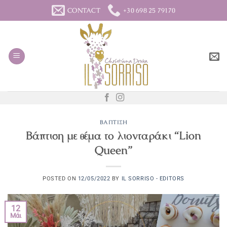
Μετάβαση
CONTACT
+30 698 25 79170
στο
περιεχόμενο
ΒΆΠΤΙΣΗ
Βάπτιση με θέμα το λιονταράκι “Lion
Queen”
POSTED ON
12/05/2022
BY
IL SORRISO - EDITORS
12
Μάι