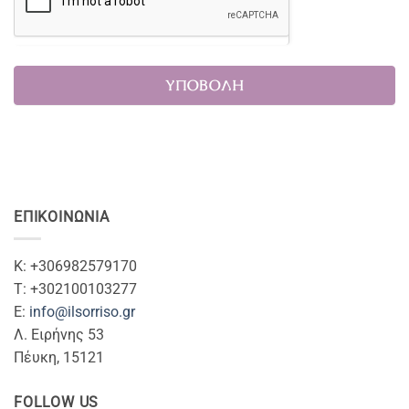
ΕΠΙΚΟΙΝΩΝΊΑ
Κ: +306982579170
T: +302100103277
Ε:
info@ilsorriso.gr
Λ. Ειρήνης 53
Πέυκη, 15121
FOLLOW US