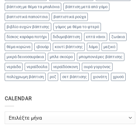
βάπτιση με θέμα τα μπαλόνια
βάπτιση μετά από γάμο
βαπτιστικά παπούτσια
βαπτιστικά ρούχα
βιβλίο ευχών βάπτισης
γάμος με θέμα το φτερό
δίσκος καράφα ποτήρι
διδυμοβάπτιση
επτά νάνοι
ζωάκια
θέμα κορώνα
ιβουάρ
κουτί βάπτισης
λάμα
μεξικό
μικρά δεινοσαυράκια
μπλε σκούρο
μπομπονιέρες βάπτισης
νεράιδα
νεραϊδούλα
νεραϊδόσκονη
ουρά γοργόνας
πολύχρωμη βάπτιση
ροζ
σετ βάπτισης
χιονάτη
χρυσό
CALENDAR
CALENDAR