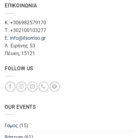
ΕΠΙΚΟΙΝΩΝΊΑ
Κ: +306982579170
T: +302100103277
Ε:
info@ilsorriso.gr
Λ. Ειρήνης 53
Πέυκη, 15121
FOLLOW US
OUR EVENTS
Γαμος
(15)
Βάπτιση
(61)