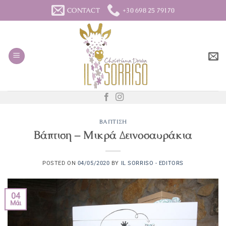
Μετάβαση
CONTACT
+30 698 25 79170
στο
περιεχόμενο
ΒΆΠΤΙΣΗ
Βάπτιση – Μικρά Δεινοσαυράκια
POSTED ON
04/05/2020
BY
IL SORRISO - EDITORS
04
Μάι