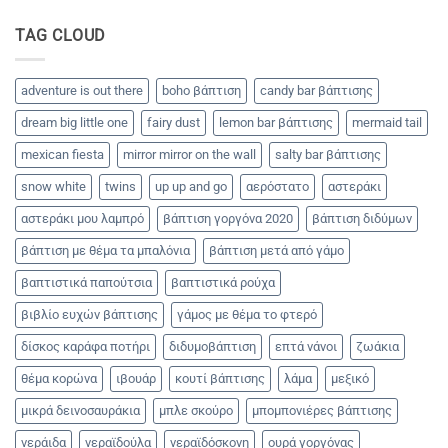
party
με
TAG CLOUD
θέμα
το
καρπούζι!!!
adventure is out there
boho βάπτιση
candy bar βάπτισης
dream big little one
fairy dust
lemon bar βάπτισης
mermaid tail
mexican fiesta
mirror mirror on the wall
salty bar βάπτισης
snow white
twins
up up and go
αερόστατο
αστεράκι
αστεράκι μου λαμπρό
βάπτιση γοργόνα 2020
βάπτιση διδύμων
βάπτιση με θέμα τα μπαλόνια
βάπτιση μετά από γάμο
βαπτιστικά παπούτσια
βαπτιστικά ρούχα
βιβλίο ευχών βάπτισης
γάμος με θέμα το φτερό
δίσκος καράφα ποτήρι
διδυμοβάπτιση
επτά νάνοι
ζωάκια
θέμα κορώνα
ιβουάρ
κουτί βάπτισης
λάμα
μεξικό
μικρά δεινοσαυράκια
μπλε σκούρο
μπομπονιέρες βάπτισης
νεράιδα
νεραϊδούλα
νεραϊδόσκονη
ουρά γοργόνας