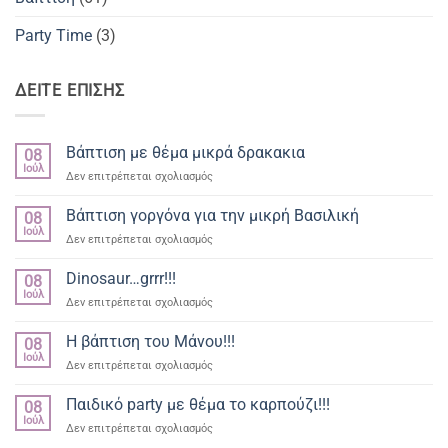
Party Time
(3)
ΔΕΙΤΕ ΕΠΙΣΗΣ
Βάπτιση με θέμα μικρά δρακακια
08
Ιούλ
στο
Δεν επιτρέπεται σχολιασμός
Βάπτιση
με
Βάπτιση γοργόνα για την μικρή Βασιλική
08
θέμα
Ιούλ
στο
Δεν επιτρέπεται σχολιασμός
μικρά
Βάπτιση
δρακακια
γοργόνα
Dinosaur…grrr!!!
08
για
Ιούλ
στο
Δεν επιτρέπεται σχολιασμός
την
Dinosaur…
μικρή
grrr!!!
Η βάπτιση του Μάνου!!!
Βασιλική
08
Ιούλ
στο
Δεν επιτρέπεται σχολιασμός
Η
βάπτιση
Παιδικό party με θέμα το καρπούζι!!!
08
του
Ιούλ
στο
Δεν επιτρέπεται σχολιασμός
Μάνου!!!
Παιδικό