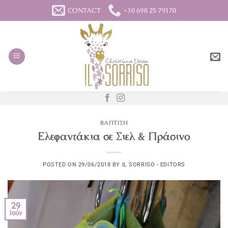
Μετάβαση
CONTACT
+30 698 25 79170
στο
περιεχόμενο
ΒΆΠΤΙΣΗ
Ελεφαντάκια σε Σιελ & Πράσινο
POSTED ON
29/06/2018
BY
IL SORRISO - EDITORS
29
Ιούν