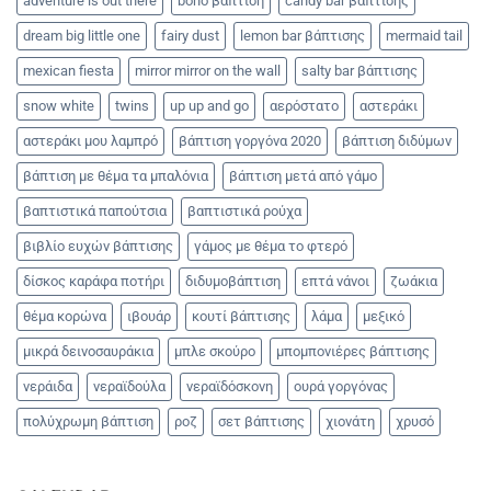
adventure is out there
boho βάπτιση
candy bar βάπτισης
dream big little one
fairy dust
lemon bar βάπτισης
mermaid tail
mexican fiesta
mirror mirror on the wall
salty bar βάπτισης
snow white
twins
up up and go
αερόστατο
αστεράκι
αστεράκι μου λαμπρό
βάπτιση γοργόνα 2020
βάπτιση διδύμων
βάπτιση με θέμα τα μπαλόνια
βάπτιση μετά από γάμο
βαπτιστικά παπούτσια
βαπτιστικά ρούχα
βιβλίο ευχών βάπτισης
γάμος με θέμα το φτερό
δίσκος καράφα ποτήρι
διδυμοβάπτιση
επτά νάνοι
ζωάκια
θέμα κορώνα
ιβουάρ
κουτί βάπτισης
λάμα
μεξικό
μικρά δεινοσαυράκια
μπλε σκούρο
μπομπονιέρες βάπτισης
νεράιδα
νεραϊδούλα
νεραϊδόσκονη
ουρά γοργόνας
πολύχρωμη βάπτιση
ροζ
σετ βάπτισης
χιονάτη
χρυσό