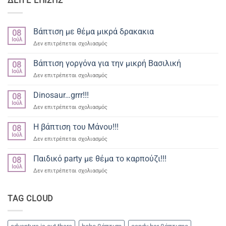
ΔΕΙΤΕ ΕΠΙΣΗΣ
Βάπτιση με θέμα μικρά δρακακια
08
Ιούλ
στο
Δεν επιτρέπεται σχολιασμός
Βάπτιση
με
Βάπτιση γοργόνα για την μικρή Βασιλική
08
θέμα
Ιούλ
στο
Δεν επιτρέπεται σχολιασμός
μικρά
Βάπτιση
δρακακια
γοργόνα
Dinosaur…grrr!!!
08
για
Ιούλ
στο
Δεν επιτρέπεται σχολιασμός
την
Dinosaur…
μικρή
grrr!!!
Η βάπτιση του Μάνου!!!
Βασιλική
08
Ιούλ
στο
Δεν επιτρέπεται σχολιασμός
Η
βάπτιση
Παιδικό party με θέμα το καρπούζι!!!
08
του
Ιούλ
στο
Δεν επιτρέπεται σχολιασμός
Μάνου!!!
Παιδικό
party
με
TAG CLOUD
θέμα
το
καρπούζι!!!