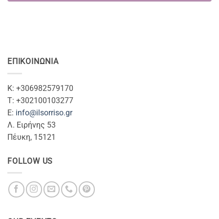
ΕΠΙΚΟΙΝΩΝΊΑ
Κ: +306982579170
T: +302100103277
Ε:
info@ilsorriso.gr
Λ. Ειρήνης 53
Πέυκη, 15121
FOLLOW US