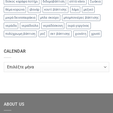
δίσκος καράφα ποτήρι
διδυμοβάπτιση
επτά νάνοι
ζωάκια
θέμα κορώνα
ιβουάρ
κουτί βάπτισης
λάμα
μεξικό
μικρά δεινοσαυράκια
μπλε σκούρο
μπομπονιέρες βάπτισης
νεράιδα
νεραϊδούλα
νεραϊδόσκονη
ουρά γοργόνας
πολύχρωμη βάπτιση
ροζ
σετ βάπτισης
χιονάτη
χρυσό
CALENDAR
CALENDAR
ABOUT US