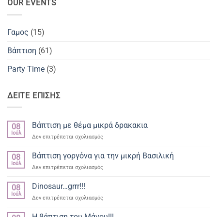
OUR EVENTS
Γαμος
(15)
Βάπτιση
(61)
Party Time
(3)
ΔΕΙΤΕ ΕΠΙΣΗΣ
Βάπτιση με θέμα μικρά δρακακια
08
Ιούλ
στο
Δεν επιτρέπεται σχολιασμός
Βάπτιση
με
Βάπτιση γοργόνα για την μικρή Βασιλική
08
θέμα
Ιούλ
στο
Δεν επιτρέπεται σχολιασμός
μικρά
Βάπτιση
δρακακια
γοργόνα
Dinosaur…grrr!!!
08
για
Ιούλ
στο
Δεν επιτρέπεται σχολιασμός
την
Dinosaur…
μικρή
grrr!!!
Η βάπτιση του Μάνου!!!
Βασιλική