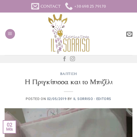
Μετάβαση
CONTACT
+30 698 25 79170
στο
περιεχόμενο
ΒΆΠΤΙΣΗ
Η Πριγκίπισσα και το Μπιζέλι
POSTED ON
02/05/2019
BY
IL SORRISO - EDITORS
02
Μάι