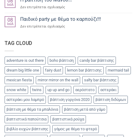
08
Ιούλ
στο
Δεν επιτρέπεται σχολιασμός
Η
βάπτιση
Παιδικό party με θέμα το καρπούζι!!!
08
του
Ιούλ
στο
Δεν επιτρέπεται σχολιασμός
Μάνου!!!
Παιδικό
party
με
TAG CLOUD
θέμα
το
καρπούζι!!!
adventure is out there
boho βάπτιση
candy bar βάπτισης
dream big little one
fairy dust
lemon bar βάπτισης
mermaid tail
mexican fiesta
mirror mirror on the wall
salty bar βάπτισης
snow white
twins
up up and go
αερόστατο
αστεράκι
αστεράκι μου λαμπρό
βάπτιση γοργόνα 2020
βάπτιση διδύμων
βάπτιση με θέμα τα μπαλόνια
βάπτιση μετά από γάμο
βαπτιστικά παπούτσια
βαπτιστικά ρούχα
βιβλίο ευχών βάπτισης
γάμος με θέμα το φτερό