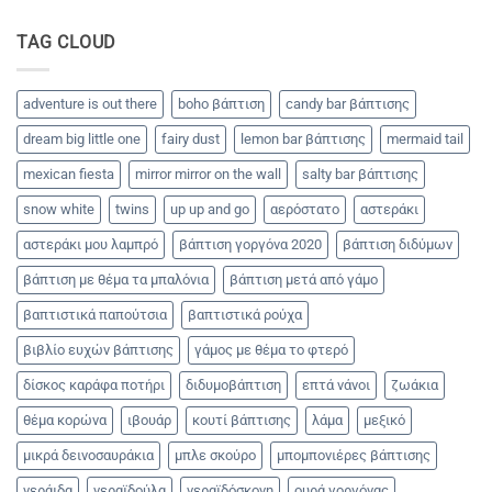
party
με
TAG CLOUD
θέμα
το
καρπούζι!!!
adventure is out there
boho βάπτιση
candy bar βάπτισης
dream big little one
fairy dust
lemon bar βάπτισης
mermaid tail
mexican fiesta
mirror mirror on the wall
salty bar βάπτισης
snow white
twins
up up and go
αερόστατο
αστεράκι
αστεράκι μου λαμπρό
βάπτιση γοργόνα 2020
βάπτιση διδύμων
βάπτιση με θέμα τα μπαλόνια
βάπτιση μετά από γάμο
βαπτιστικά παπούτσια
βαπτιστικά ρούχα
βιβλίο ευχών βάπτισης
γάμος με θέμα το φτερό
δίσκος καράφα ποτήρι
διδυμοβάπτιση
επτά νάνοι
ζωάκια
θέμα κορώνα
ιβουάρ
κουτί βάπτισης
λάμα
μεξικό
μικρά δεινοσαυράκια
μπλε σκούρο
μπομπονιέρες βάπτισης
νεράιδα
νεραϊδούλα
νεραϊδόσκονη
ουρά γοργόνας