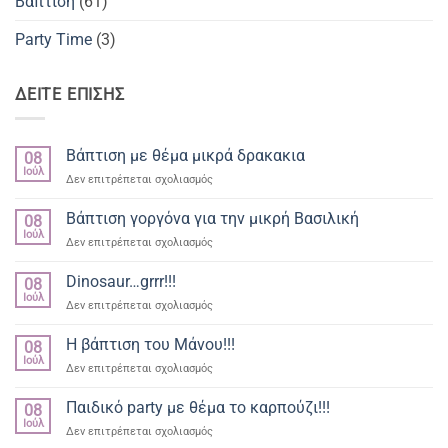
Βάπτιση
(61)
Party Time
(3)
ΔΕΙΤΕ ΕΠΙΣΗΣ
Βάπτιση με θέμα μικρά δρακακια
08
Ιούλ
στο
Δεν επιτρέπεται σχολιασμός
Βάπτιση
με
Βάπτιση γοργόνα για την μικρή Βασιλική
08
θέμα
Ιούλ
στο
Δεν επιτρέπεται σχολιασμός
μικρά
Βάπτιση
δρακακια
γοργόνα
Dinosaur…grrr!!!
08
για
Ιούλ
στο
Δεν επιτρέπεται σχολιασμός
την
Dinosaur…
μικρή
grrr!!!
Η βάπτιση του Μάνου!!!
Βασιλική
08
Ιούλ
στο
Δεν επιτρέπεται σχολιασμός
Η
βάπτιση
Παιδικό party με θέμα το καρπούζι!!!
08
του
Ιούλ
στο
Δεν επιτρέπεται σχολιασμός
Μάνου!!!
Παιδικό