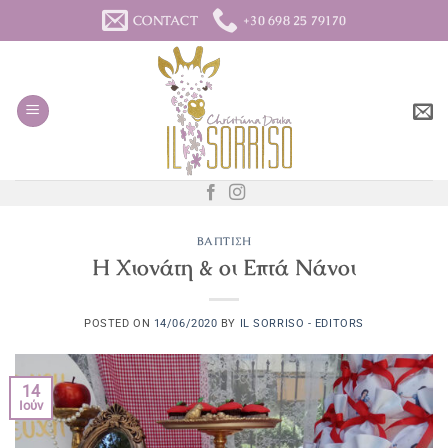
Μετάβαση
CONTACT
+30 698 25 79170
στο
περιεχόμενο
ΒΆΠΤΙΣΗ
Η Χιονάτη & οι Επτά Νάνοι
POSTED ON
14/06/2020
BY
IL SORRISO - EDITORS
14
Ιούν