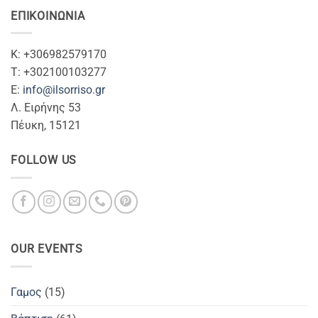
ΕΠΙΚΟΙΝΩΝΊΑ
Κ: +306982579170
T: +302100103277
Ε:
info@ilsorriso.gr
Λ. Ειρήνης 53
Πέυκη, 15121
FOLLOW US
OUR EVENTS
Γαμος
(15)