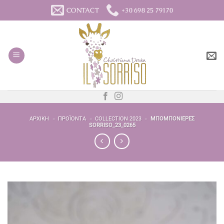
Μετάβαση
CONTACT
+30 698 25 79170
στο
περιεχόμενο
ΑΡΧΙΚΉ
»
ΠΡΟΪΌΝΤΑ
»
COLLECTION 2023
»
ΜΠΟΜΠΟΝΙΈΡΕΣ
SORRISO_23_0265