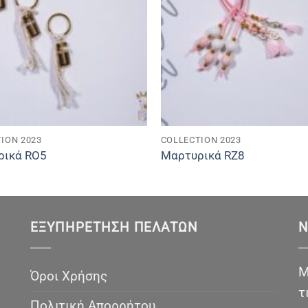
ION 2023
COLLECTION 2023
ρικά RO5
Μαρτυρικά RZ8
ΕΞΥΠΗΡΈΤΗΣΗ ΠΕΛΑΤΏΝ
N
Μ
Όροι Χρήσης
τ
Πολιτική Απορρήτου