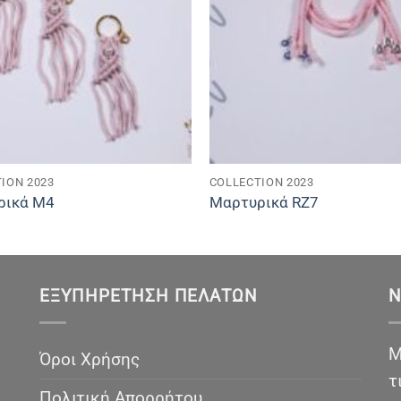
ION 2023
COLLECTION 2023
ρικά Μ4
Μαρτυρικά RZ7
ΕΞΥΠΗΡΈΤΗΣΗ ΠΕΛΑΤΏΝ
N
Μ
Όροι Χρήσης
τ
Πολιτική Απορρήτου