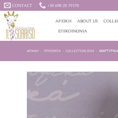
Μετάβαση
CONTACT
+30 698 25 79170
στο
περιεχόμενο
ΑΡΧΙΚΉ
ABOUT US
COLLE
ΕΠΙΚΟΙΝΩΝΊΑ
ΑΡΧΙΚΉ
»
ΠΡΟΪΌΝΤΑ
»
COLLECTION 2024
»
ΜΑΡΤΥΡΙΚΆ