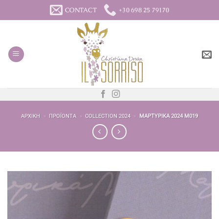
Μετάβαση
CONTACT
+30 698 25 79170
στο
περιεχόμενο
ΑΡΧΙΚΉ
»
ΠΡΟΪΌΝΤΑ
»
COLLECTION 2024
»
ΜΑΡΤΥΡΙΚΆ 2024 M019