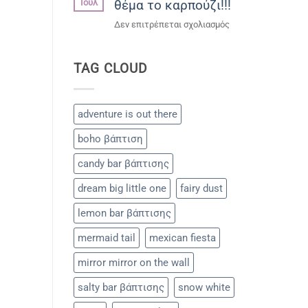
Ιούλ
θέμα το καρπούζι!!!
του
Μάνου!!!
στο
Δεν επιτρέπεται σχολιασμός
Παιδικό
party
TAG CLOUD
με
θέμα
το
καρπούζι!!!
adventure is out there
boho βάπτιση
candy bar βάπτισης
dream big little one
fairy dust
lemon bar βάπτισης
mermaid tail
mexican fiesta
mirror mirror on the wall
salty bar βάπτισης
snow white