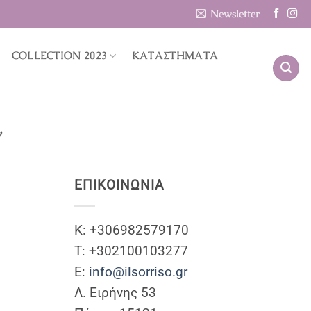
Newsletter
COLLECTION 2023
ΚΑΤΑΣΤΗΜΑΤΑ
Υ
ΕΠΙΚΟΙΝΩΝΊΑ
Κ: +306982579170
T: +302100103277
Ε:
info@ilsorriso.gr
Λ. Ειρήνης 53