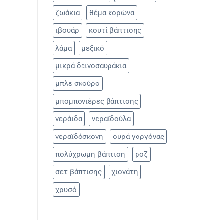
ζωάκια
θέμα κορώνα
ιβουάρ
κουτί βάπτισης
λάμα
μεξικό
μικρά δεινοσαυράκια
μπλε σκούρο
μπομπονιέρες βάπτισης
νεράιδα
νεραϊδούλα
νεραϊδόσκονη
ουρά γοργόνας
πολύχρωμη βάπτιση
ροζ
σετ βάπτισης
χιονάτη
χρυσό