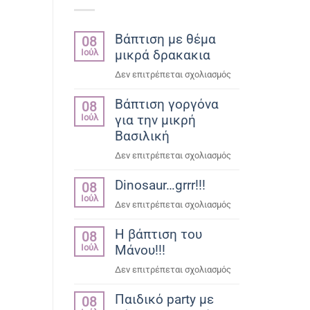
Βάπτιση με θέμα
08
Ιούλ
μικρά δρακακια
στο
Δεν επιτρέπεται σχολιασμός
Βάπτιση
Βάπτιση γοργόνα
με
08
Ιούλ
για την μικρή
θέμα
μικρά
Βασιλική
δρακακια
στο
Δεν επιτρέπεται σχολιασμός
Βάπτιση
Dinosaur…grrr!!!
γοργόνα
08
Ιούλ
για
στο
Δεν επιτρέπεται σχολιασμός
την
Dinosaur…
μικρή
Η βάπτιση του
grrr!!!
08
Βασιλική
Ιούλ
Μάνου!!!
στο
Δεν επιτρέπεται σχολιασμός
Η
Παιδικό party με
βάπτιση
08