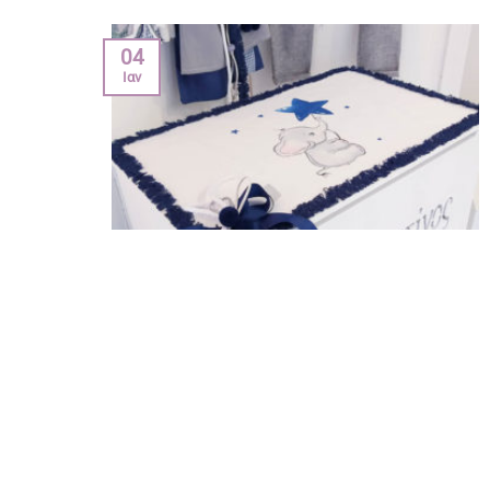
04
Ιαν