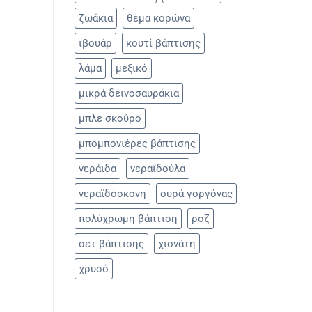
ζωάκια
θέμα κορώνα
ιβουάρ
κουτί βάπτισης
λάμα
μεξικό
μικρά δεινοσαυράκια
μπλε σκούρο
μπομπονιέρες βάπτισης
νεράιδα
νεραϊδούλα
νεραϊδόσκονη
ουρά γοργόνας
πολύχρωμη βάπτιση
ροζ
σετ βάπτισης
χιονάτη
χρυσό