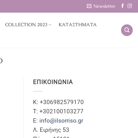
Newsletter
COLLECTION 2023
ΚΑΤΑΣΤΗΜΑΤΑ
Ο
ΕΠΙΚΟΙΝΩΝΊΑ
Κ: +306982579170
T: +302100103277
Ε:
info@ilsorriso.gr
Λ. Ειρήνης 53