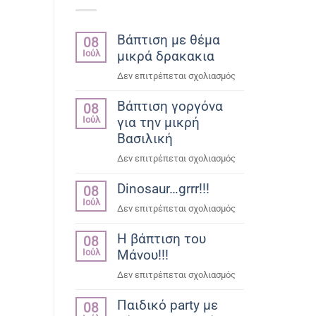
Βάπτιση με θέμα
08
Ιούλ
μικρά δρακακια
στο
Δεν επιτρέπεται σχολιασμός
Βάπτιση
Βάπτιση γοργόνα
με
08
Ιούλ
για την μικρή
θέμα
μικρά
Βασιλική
δρακακια
στο
Δεν επιτρέπεται σχολιασμός
Βάπτιση
Dinosaur…grrr!!!
γοργόνα
08
Ιούλ
για
στο
Δεν επιτρέπεται σχολιασμός
την
Dinosaur…
μικρή
Η βάπτιση του
grrr!!!
08
Βασιλική
Ιούλ
Μάνου!!!
στο
Δεν επιτρέπεται σχολιασμός
Η
Παιδικό party με
βάπτιση
08