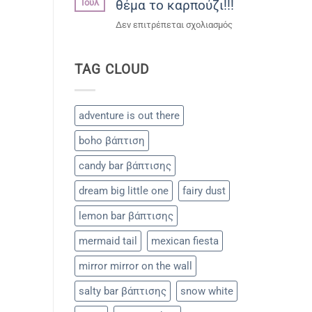
Ιούλ
θέμα το καρπούζι!!!
του
Μάνου!!!
στο
Δεν επιτρέπεται σχολιασμός
Παιδικό
party
TAG CLOUD
με
θέμα
το
καρπούζι!!!
adventure is out there
boho βάπτιση
candy bar βάπτισης
dream big little one
fairy dust
lemon bar βάπτισης
mermaid tail
mexican fiesta
mirror mirror on the wall
salty bar βάπτισης
snow white