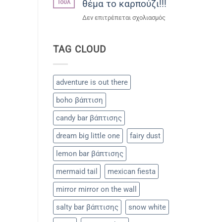
Ιούλ
θέμα το καρπούζι!!!
του
Μάνου!!!
στο
Δεν επιτρέπεται σχολιασμός
Παιδικό
party
TAG CLOUD
με
θέμα
το
καρπούζι!!!
adventure is out there
boho βάπτιση
candy bar βάπτισης
dream big little one
fairy dust
lemon bar βάπτισης
mermaid tail
mexican fiesta
mirror mirror on the wall
salty bar βάπτισης
snow white