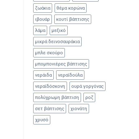
ζωάκια
θέμα κορώνα
ιβουάρ
κουτί βάπτισης
λάμα
μεξικό
μικρά δεινοσαυράκια
μπλε σκούρο
μπομπονιέρες βάπτισης
νεράιδα
νεραϊδούλα
νεραϊδόσκονη
ουρά γοργόνας
πολύχρωμη βάπτιση
ροζ
σετ βάπτισης
χιονάτη
χρυσό