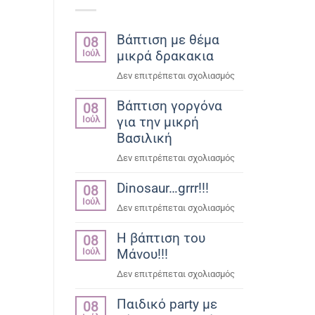
Βάπτιση με θέμα
08
Ιούλ
μικρά δρακακια
στο
Δεν επιτρέπεται σχολιασμός
Βάπτιση
Βάπτιση γοργόνα
με
08
Ιούλ
για την μικρή
θέμα
μικρά
Βασιλική
δρακακια
στο
Δεν επιτρέπεται σχολιασμός
Βάπτιση
Dinosaur…grrr!!!
γοργόνα
08
Ιούλ
για
στο
Δεν επιτρέπεται σχολιασμός
την
Dinosaur…
μικρή
Η βάπτιση του
grrr!!!
08
Βασιλική
Ιούλ
Μάνου!!!
στο
Δεν επιτρέπεται σχολιασμός
Η
Παιδικό party με
βάπτιση
08