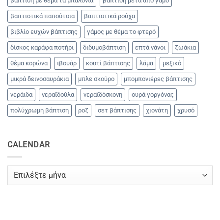
βάπτιση με θέμα τα μπαλόνια
βάπτιση μετά από γάμο
βαπτιστικά παπούτσια
βαπτιστικά ρούχα
βιβλίο ευχών βάπτισης
γάμος με θέμα το φτερό
δίσκος καράφα ποτήρι
διδυμοβάπτιση
επτά νάνοι
ζωάκια
θέμα κορώνα
ιβουάρ
κουτί βάπτισης
λάμα
μεξικό
μικρά δεινοσαυράκια
μπλε σκούρο
μπομπονιέρες βάπτισης
νεράιδα
νεραϊδούλα
νεραϊδόσκονη
ουρά γοργόνας
πολύχρωμη βάπτιση
ροζ
σετ βάπτισης
χιονάτη
χρυσό
CALENDAR
CALENDAR