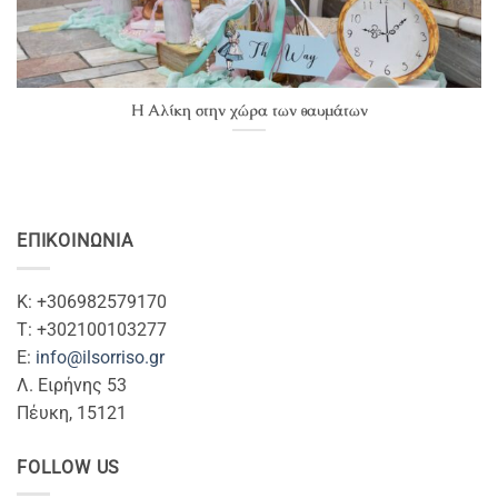
Η Αλίκη στην χώρα των θαυμάτων
ΕΠΙΚΟΙΝΩΝΊΑ
Κ: +306982579170
T: +302100103277
Ε:
info@ilsorriso.gr
Λ. Ειρήνης 53
Πέυκη, 15121
FOLLOW US