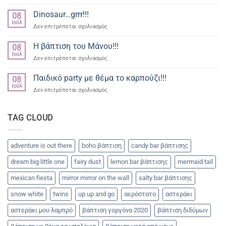
Βάπτιση
δρακακια
γοργόνα
Dinosaur…grrr!!!
08
για
Ιούλ
στο
Δεν επιτρέπεται σχολιασμός
την
Dinosaur…
μικρή
grrr!!!
Η βάπτιση του Μάνου!!!
Βασιλική
08
Ιούλ
στο
Δεν επιτρέπεται σχολιασμός
Η
βάπτιση
Παιδικό party με θέμα το καρπούζι!!!
08
του
Ιούλ
στο
Δεν επιτρέπεται σχολιασμός
Μάνου!!!
Παιδικό
party
με
TAG CLOUD
θέμα
το
καρπούζι!!!
adventure is out there
boho βάπτιση
candy bar βάπτισης
dream big little one
fairy dust
lemon bar βάπτισης
mermaid tail
mexican fiesta
mirror mirror on the wall
salty bar βάπτισης
snow white
twins
up up and go
αερόστατο
αστεράκι
αστεράκι μου λαμπρό
βάπτιση γοργόνα 2020
βάπτιση διδύμων