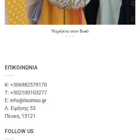
Ψαράκια στον Βυθό
ΕΠΙΚΟΙΝΩΝΊΑ
Κ: +306982579170
T: +302100103277
Ε:
info@ilsorriso.gr
Λ. Ειρήνης 53
Πέυκη, 15121
FOLLOW US