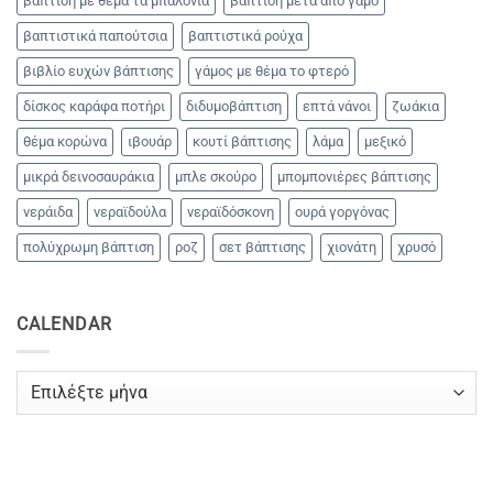
βάπτιση με θέμα τα μπαλόνια
βάπτιση μετά από γάμο
βαπτιστικά παπούτσια
βαπτιστικά ρούχα
βιβλίο ευχών βάπτισης
γάμος με θέμα το φτερό
δίσκος καράφα ποτήρι
διδυμοβάπτιση
επτά νάνοι
ζωάκια
θέμα κορώνα
ιβουάρ
κουτί βάπτισης
λάμα
μεξικό
μικρά δεινοσαυράκια
μπλε σκούρο
μπομπονιέρες βάπτισης
νεράιδα
νεραϊδούλα
νεραϊδόσκονη
ουρά γοργόνας
πολύχρωμη βάπτιση
ροζ
σετ βάπτισης
χιονάτη
χρυσό
CALENDAR
CALENDAR