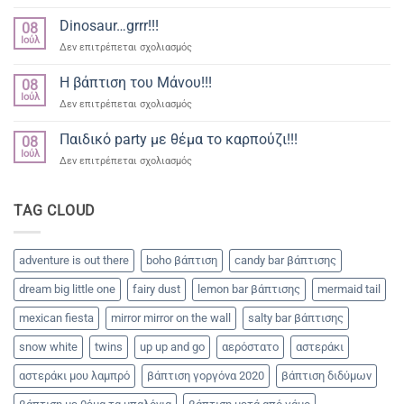
Βάπτιση
δρακακια
γοργόνα
Dinosaur…grrr!!!
08
για
Ιούλ
στο
Δεν επιτρέπεται σχολιασμός
την
Dinosaur…
μικρή
grrr!!!
Η βάπτιση του Μάνου!!!
Βασιλική
08
Ιούλ
στο
Δεν επιτρέπεται σχολιασμός
Η
βάπτιση
Παιδικό party με θέμα το καρπούζι!!!
08
του
Ιούλ
στο
Δεν επιτρέπεται σχολιασμός
Μάνου!!!
Παιδικό
party
με
TAG CLOUD
θέμα
το
καρπούζι!!!
adventure is out there
boho βάπτιση
candy bar βάπτισης
dream big little one
fairy dust
lemon bar βάπτισης
mermaid tail
mexican fiesta
mirror mirror on the wall
salty bar βάπτισης
snow white
twins
up up and go
αερόστατο
αστεράκι
αστεράκι μου λαμπρό
βάπτιση γοργόνα 2020
βάπτιση διδύμων