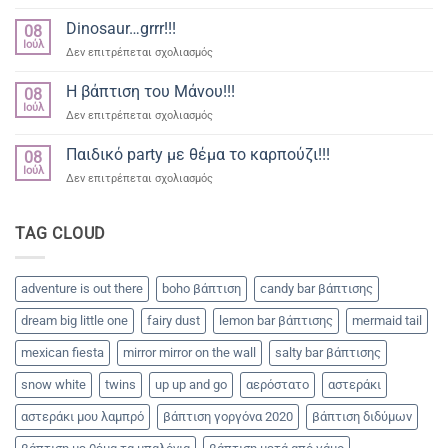
Βάπτιση
δρακακια
γοργόνα
Dinosaur…grrr!!!
08
για
Ιούλ
στο
Δεν επιτρέπεται σχολιασμός
την
Dinosaur…
μικρή
grrr!!!
Η βάπτιση του Μάνου!!!
Βασιλική
08
Ιούλ
στο
Δεν επιτρέπεται σχολιασμός
Η
βάπτιση
Παιδικό party με θέμα το καρπούζι!!!
08
του
Ιούλ
στο
Δεν επιτρέπεται σχολιασμός
Μάνου!!!
Παιδικό
party
με
TAG CLOUD
θέμα
το
καρπούζι!!!
adventure is out there
boho βάπτιση
candy bar βάπτισης
dream big little one
fairy dust
lemon bar βάπτισης
mermaid tail
mexican fiesta
mirror mirror on the wall
salty bar βάπτισης
snow white
twins
up up and go
αερόστατο
αστεράκι
αστεράκι μου λαμπρό
βάπτιση γοργόνα 2020
βάπτιση διδύμων