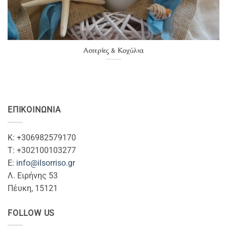
Αστερίες & Κοχύλια
ΕΠΙΚΟΙΝΩΝΊΑ
Κ: +306982579170
T: +302100103277
Ε:
info@ilsorriso.gr
Λ. Ειρήνης 53
Πέυκη, 15121
FOLLOW US