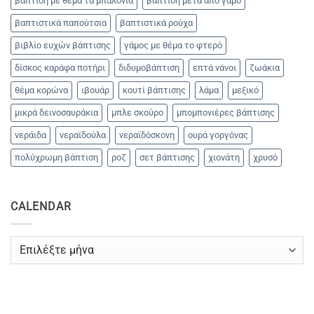
βάπτιση με θέμα τα μπαλόνια
βάπτιση μετά από γάμο
βαπτιστικά παπούτσια
βαπτιστικά ρούχα
βιβλίο ευχών βάπτισης
γάμος με θέμα το φτερό
δίσκος καράφα ποτήρι
διδυμοβάπτιση
επτά νάνοι
ζωάκια
θέμα κορώνα
ιβουάρ
κουτί βάπτισης
λάμα
μεξικό
μικρά δεινοσαυράκια
μπλε σκούρο
μπομπονιέρες βάπτισης
νεράιδα
νεραϊδούλα
νεραϊδόσκονη
ουρά γοργόνας
πολύχρωμη βάπτιση
ροζ
σετ βάπτισης
χιονάτη
χρυσό
CALENDAR
CALENDAR