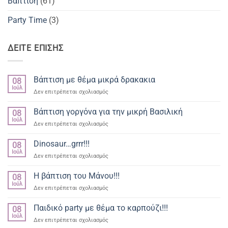
Βάπτιση
(61)
Party Time
(3)
ΔΕΙΤΕ ΕΠΙΣΗΣ
Βάπτιση με θέμα μικρά δρακακια
08
Ιούλ
στο
Δεν επιτρέπεται σχολιασμός
Βάπτιση
με
Βάπτιση γοργόνα για την μικρή Βασιλική
08
θέμα
Ιούλ
στο
Δεν επιτρέπεται σχολιασμός
μικρά
Βάπτιση
δρακακια
γοργόνα
Dinosaur…grrr!!!
08
για
Ιούλ
στο
Δεν επιτρέπεται σχολιασμός
την
Dinosaur…
μικρή
grrr!!!
Η βάπτιση του Μάνου!!!
Βασιλική
08
Ιούλ
στο
Δεν επιτρέπεται σχολιασμός
Η
βάπτιση
Παιδικό party με θέμα το καρπούζι!!!
08
του
Ιούλ
στο
Δεν επιτρέπεται σχολιασμός
Μάνου!!!