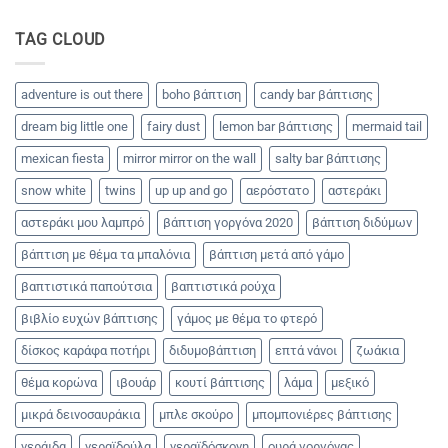
Παιδικό
party
με
TAG CLOUD
θέμα
το
καρπούζι!!!
adventure is out there
boho βάπτιση
candy bar βάπτισης
dream big little one
fairy dust
lemon bar βάπτισης
mermaid tail
mexican fiesta
mirror mirror on the wall
salty bar βάπτισης
snow white
twins
up up and go
αερόστατο
αστεράκι
αστεράκι μου λαμπρό
βάπτιση γοργόνα 2020
βάπτιση διδύμων
βάπτιση με θέμα τα μπαλόνια
βάπτιση μετά από γάμο
βαπτιστικά παπούτσια
βαπτιστικά ρούχα
βιβλίο ευχών βάπτισης
γάμος με θέμα το φτερό
δίσκος καράφα ποτήρι
διδυμοβάπτιση
επτά νάνοι
ζωάκια
θέμα κορώνα
ιβουάρ
κουτί βάπτισης
λάμα
μεξικό
μικρά δεινοσαυράκια
μπλε σκούρο
μπομπονιέρες βάπτισης
νεράιδα
νεραϊδούλα
νεραϊδόσκονη
ουρά γοργόνας