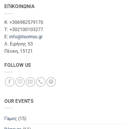
ΕΠΙΚΟΙΝΩΝΊΑ
Κ: +306982579170
T: +302100103277
Ε:
info@ilsorriso.gr
Λ. Ειρήνης 53
Πέυκη, 15121
FOLLOW US
OUR EVENTS
Γαμος
(15)