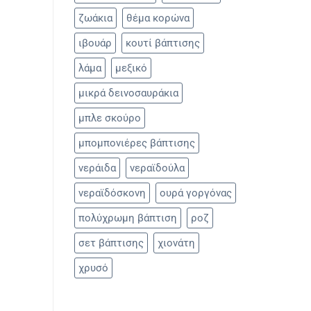
ζωάκια
θέμα κορώνα
ιβουάρ
κουτί βάπτισης
λάμα
μεξικό
μικρά δεινοσαυράκια
μπλε σκούρο
μπομπονιέρες βάπτισης
νεράιδα
νεραϊδούλα
νεραϊδόσκονη
ουρά γοργόνας
πολύχρωμη βάπτιση
ροζ
σετ βάπτισης
χιονάτη
χρυσό