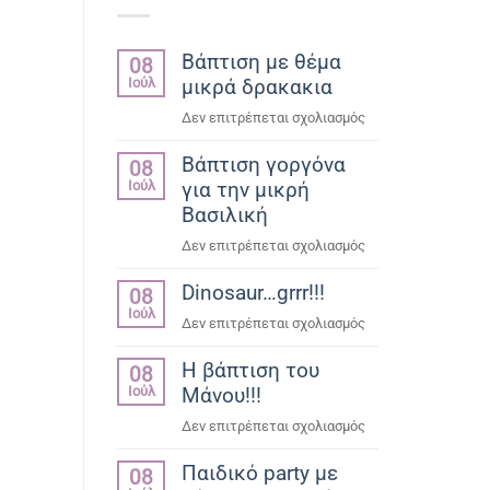
Βάπτιση με θέμα
08
Ιούλ
μικρά δρακακια
στο
Δεν επιτρέπεται σχολιασμός
Βάπτιση
Βάπτιση γοργόνα
με
08
Ιούλ
για την μικρή
θέμα
μικρά
Βασιλική
δρακακια
στο
Δεν επιτρέπεται σχολιασμός
Βάπτιση
Dinosaur…grrr!!!
γοργόνα
08
Ιούλ
για
στο
Δεν επιτρέπεται σχολιασμός
την
Dinosaur…
μικρή
Η βάπτιση του
grrr!!!
08
Βασιλική
Ιούλ
Μάνου!!!
στο
Δεν επιτρέπεται σχολιασμός
Η
Παιδικό party με
βάπτιση
08