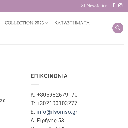
Newsletter
COLLECTION 2023
ΚΑΤΑΣΤΗΜΑΤΑ
ΕΠΙΚΟΙΝΩΝΊΑ
Κ: +306982579170
ασε
T: +302100103277
Ε:
info@ilsorriso.gr
Λ. Ειρήνης 53