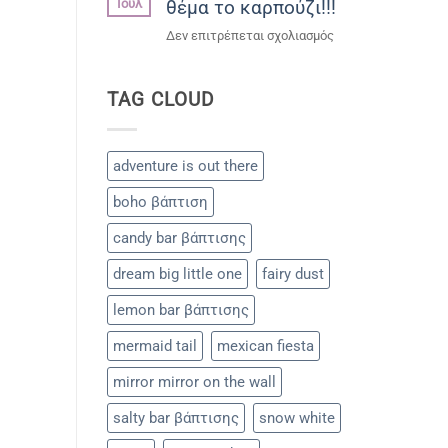
Ιούλ
θέμα το καρπούζι!!!
του
Μάνου!!!
στο
Δεν επιτρέπεται σχολιασμός
Παιδικό
party
TAG CLOUD
με
θέμα
το
καρπούζι!!!
adventure is out there
boho βάπτιση
candy bar βάπτισης
dream big little one
fairy dust
lemon bar βάπτισης
mermaid tail
mexican fiesta
mirror mirror on the wall
salty bar βάπτισης
snow white