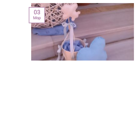
03
Μαρ