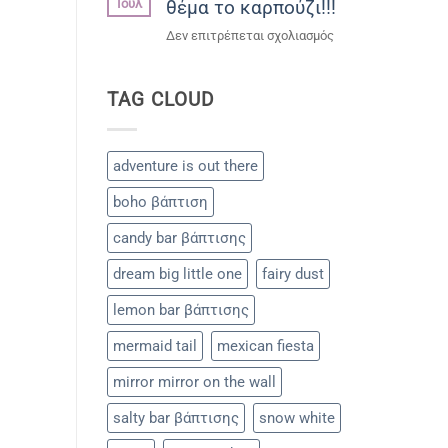
Ιούλ
θέμα το καρπούζι!!!
του
Μάνου!!!
στο
Δεν επιτρέπεται σχολιασμός
Παιδικό
party
TAG CLOUD
με
θέμα
το
καρπούζι!!!
adventure is out there
boho βάπτιση
candy bar βάπτισης
dream big little one
fairy dust
lemon bar βάπτισης
mermaid tail
mexican fiesta
mirror mirror on the wall
salty bar βάπτισης
snow white