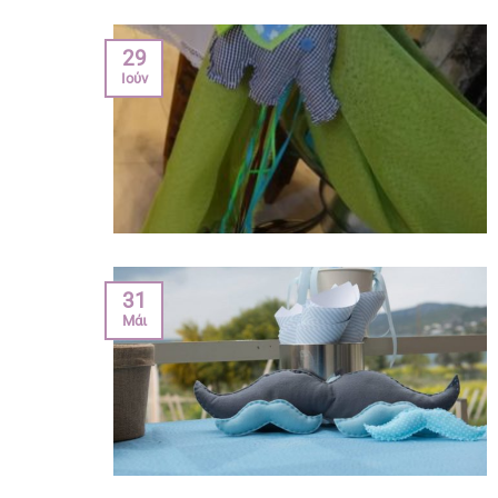
29
Ιούν
31
Μάι