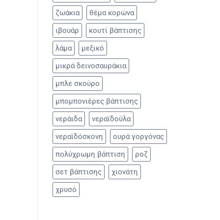
ζωάκια
θέμα κορώνα
ιβουάρ
κουτί βάπτισης
λάμα
μεξικό
μικρά δεινοσαυράκια
μπλε σκούρο
μπομπονιέρες βάπτισης
νεράιδα
νεραϊδούλα
νεραϊδόσκονη
ουρά γοργόνας
πολύχρωμη βάπτιση
ροζ
σετ βάπτισης
χιονάτη
χρυσό