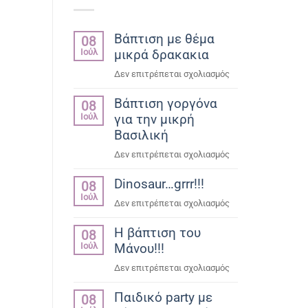
Βάπτιση με θέμα
08
Ιούλ
μικρά δρακακια
στο
Δεν επιτρέπεται σχολιασμός
Βάπτιση
Βάπτιση γοργόνα
με
08
Ιούλ
για την μικρή
θέμα
μικρά
Βασιλική
δρακακια
στο
Δεν επιτρέπεται σχολιασμός
Βάπτιση
Dinosaur…grrr!!!
γοργόνα
08
Ιούλ
για
στο
Δεν επιτρέπεται σχολιασμός
την
Dinosaur…
μικρή
Η βάπτιση του
grrr!!!
08
Βασιλική
Ιούλ
Μάνου!!!
στο
Δεν επιτρέπεται σχολιασμός
Η
Παιδικό party με
βάπτιση
08