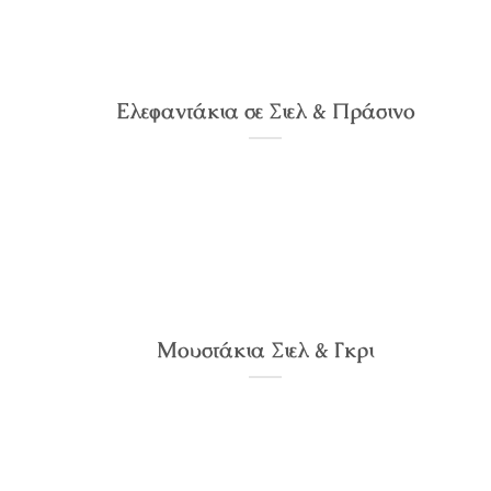
Ελεφαντάκια σε Σιελ & Πράσινο
Μουστάκια Σιελ & Γκρι