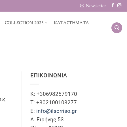
Newsletter
COLLECTION 2023
ΚΑΤΑΣΤΗΜΑΤΑ
ΕΠΙΚΟΙΝΩΝΊΑ
Κ: +306982579170
εις
T: +302100103277
]
Ε:
info@ilsorriso.gr
Λ. Ειρήνης 53