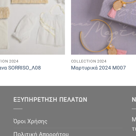
ION 2024
COLLECTION 2024
ανα SORRISO_Λ08
Μαρτυρικά 2024 M007
ΕΞΥΠΗΡΈΤΗΣΗ ΠΕΛΑΤΏΝ
N
Μ
Όροι Χρήσης
τ
Πολιτική Απορρήτου