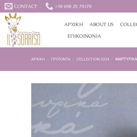
Μετάβαση
CONTACT
+30 698 25 79170
στο
περιεχόμενο
ΑΡΧΙΚΉ
ABOUT US
COLLE
ΕΠΙΚΟΙΝΩΝΊΑ
ΑΡΧΙΚΉ
»
ΠΡΟΪΌΝΤΑ
»
COLLECTION 2024
»
ΜΑΡΤΥΡΙΚΆ