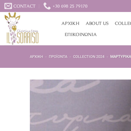
Μετάβαση
CONTACT
+30 698 25 79170
στο
περιεχόμενο
ΑΡΧΙΚΉ
ABOUT US
COLLE
ΕΠΙΚΟΙΝΩΝΊΑ
ΑΡΧΙΚΉ
»
ΠΡΟΪΌΝΤΑ
»
COLLECTION 2024
»
ΜΑΡΤΥΡΙΚΆ